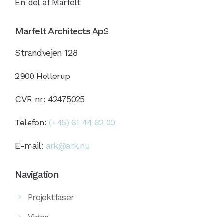
En del af Marfelt
Marfelt Architects ApS
Strandvejen 128
2900 Hellerup
CVR nr: 42475025
Telefon:
(+45) 61 44 62 00
E-mail:
ark@ark.nu
Navigation
Projektfaser
Viden