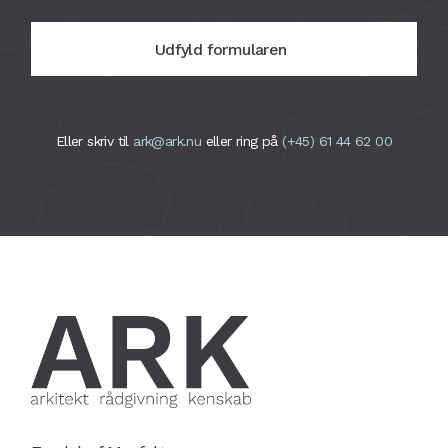
Udfyld formularen
Eller skriv til
ark@ark.nu
eller ring på
(+45) 61 44 62 00