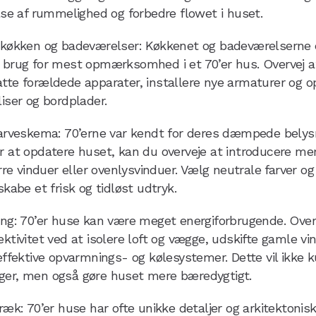
else af rummelighed og forbedre flowet i huset.
 køkken og badeværelser: Køkkenet og badeværelserne e
 brug for mest opmærksomhed i et 70’er hus. Overvej 
tte forældede apparater, installere nye armaturer og o
iser og bordplader.
farveskema: 70’erne var kendt for deres dæmpede belysn
r at opdatere huset, kan du overveje at introducere mer
ørre vinduer eller ovenlysvinduer. Vælg neutrale farver 
skabe et frisk og tidløst udtryk.
ing: 70’er huse kan være meget energiforbrugende. Over
ktivitet ved at isolere loft og vægge, udskifte gamle vi
ieffektive opvarmnings- og kølesystemer. Dette vil ikke 
ger, men også gøre huset mere bæredygtigt.
ræk: 70’er huse har ofte unikke detaljer og arkitektonis