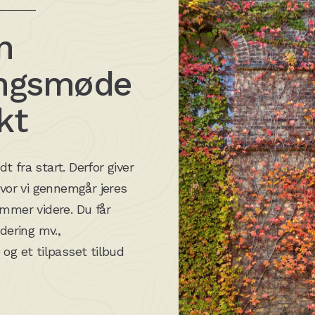
n
ingsmøde
kt
 fra start. Derfor giver
hvor vi gennemgår jeres
ommer videre. Du får
dering mv.,
og et tilpasset tilbud