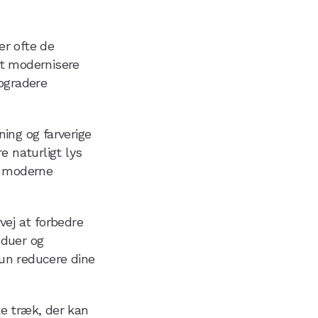
r ofte de
at modernisere
pgradere
ing og farverige
e naturligt lys
og moderne
vej at forbedre
nduer og
kun reducere dine
ke træk, der kan