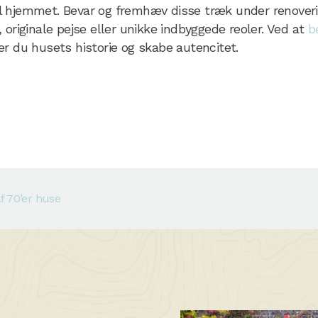
 til hjemmet. Bevar og fremhæv disse træk under renover
 originale pejse eller unikke indbyggede reoler. Ved at
b
r du husets historie og skabe autencitet.
f 70’er huse