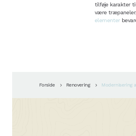
tilføje karakter
være træpaneler,
elementer
bevare
Forside
Renovering
Modernisering a
5
5