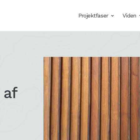
Projektfaser
Viden
 af