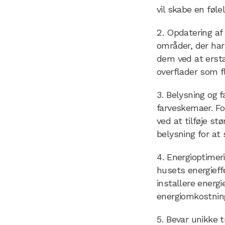
vil skabe en føl
Opdatering af
områder, der har
dem ved at ersta
overflader som fl
Belysning og 
farveskemaer. Fo
ved at tilføje st
belysning for at 
Energioptimer
husets energieffe
installere energ
energiomkostnin
Bevar unikke t