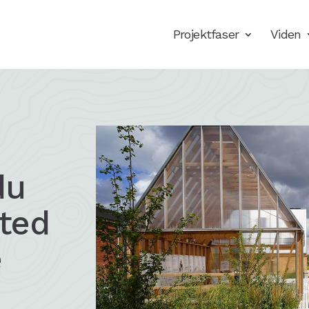
Projektfaser
Viden
du
sted
e