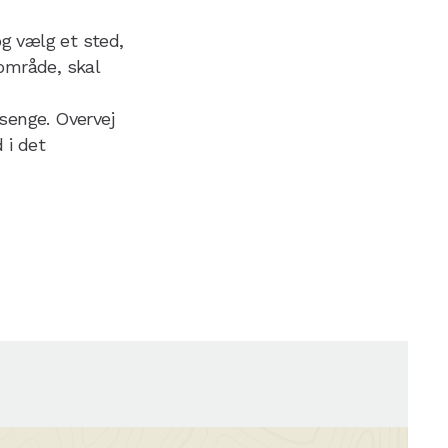
og vælg et sted,
eområde, skal
senge. Overvej
 i det