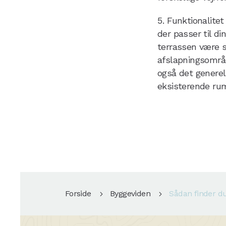
Funktionalitet
der passer til d
terrassen være st
afslapningsområd
også det generell
eksisterende ru
Forside
Byggeviden
Sådan finder du 
5
5