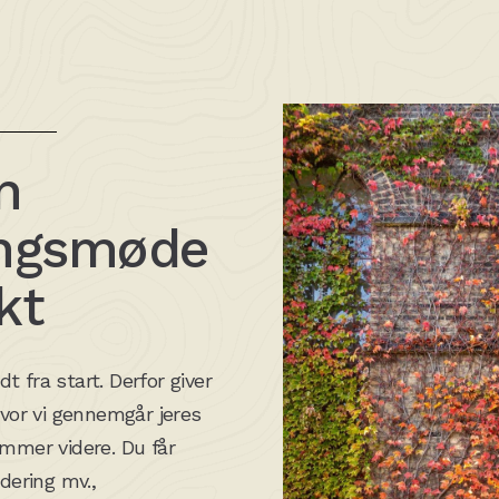
n
ingsmøde
kt
 fra start. Derfor giver
hvor vi gennemgår jeres
ommer videre. Du får
dering mv.,