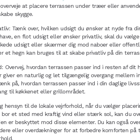
overveje at placere terrassen under træer eller anvende
 skabe skygge.
atliv: Tænk over, hvilken udsigt du ønsker at nyde fra di
ve, en flot udsigt eller ønsker privatliv, skal du vælge
skede udsigt eller skærmer dig mod naboer eller offentl
r et hegn kan bruges til at skabe privatliv på din terras
: Overvej, hvordan terrassen passer ind i resten af dit 
r giver en naturlig og let tilgængelig overgang mellem 
k på, hvordan terrassen passer ind i din daglige livssti
 til køkkenet eller grillområdet.
ag hensyn til de lokale vejrforhold, når du vælger placeri
 bor et sted med kraftig vind eller stærk sol, kan du ov
den er beskyttet mod disse elementer. Du kan også overve
ere eller overdækninger for at forbedre komforten på 
rhold.