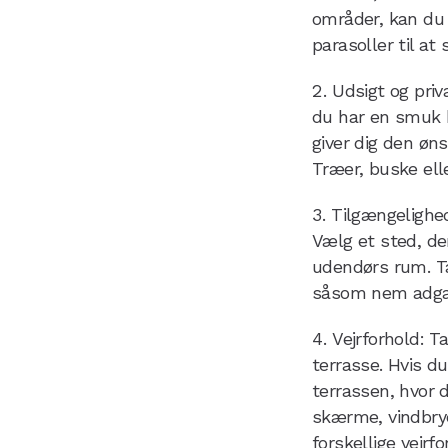
områder, kan du 
parasoller til at
Udsigt og priv
du har en smuk ha
giver dig den øn
Træer, buske elle
Tilgængelighed
Vælg et sted, de
udendørs rum. Tæn
såsom nem adgang
Vejrforhold: T
terrasse. Hvis du
terrassen, hvor 
skærme, vindbryd
forskellige vejrfo