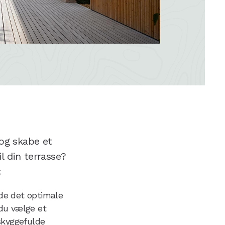
 og skabe et
 din terrasse?
:
nde det optimale
 du vælge et
skyggefulde