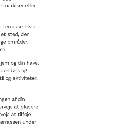
 markiser eller
n terrasse. Hvis
 et sted, der
ige områder.
se.
hjem og din have.
indendørs og
l og aktiviteter,
ngen af din
erveje at placere
je at tilføje
terrassen under