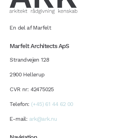
En del af Marfelt
Marfelt Architects ApS
Strandvejen 128
2900 Hellerup
CVR nr: 42475025
Telefon:
(+45) 61 44 62 00
E-mail:
ark@ark.nu
Navigation