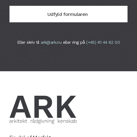
Udfyld formularen
Eller skriv til
ark@ark.nu
eller ring på
(+45) 61 44 62 00