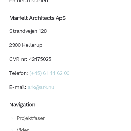
En del af Marfelt
Marfelt Architects ApS
Strandvejen 128
2900 Hellerup
CVR nr: 42475025
Telefon:
(+45) 61 44 62 00
E-mail:
ark@ark.nu
Navigation
Projektfaser
Viden